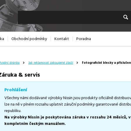
dka
Obchodní podmínky
Kontakt
Poradna
vodní stránka
Jak reklamovat zakoupené zboží
Fotografické blesky a příslušen
Záruka & servis
Prohlášení
Všechny námi dodávané výrobky Nissin jsou produkty oficiálně distribuo
lze na ně v plném rozsahu uplatnit záruční podmínky garantované distr
republiku.
Na výrobky Nissin je poskytována záruka v rozsahu 24 měsíců, 
kompletním českým manuálem.