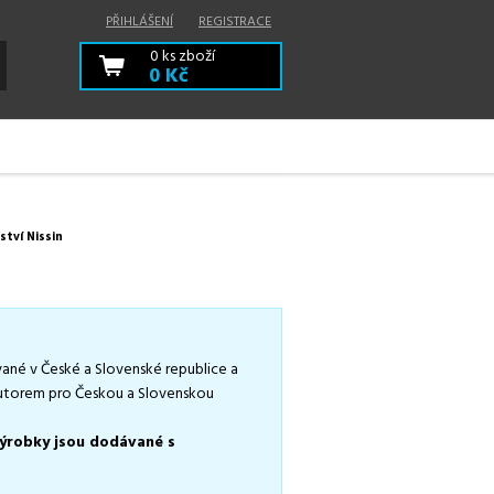
PŘIHLÁŠENÍ
REGISTRACE
0
ks zboží
0 Kč
ství Nissin
vané v České a Slovenské republice a
ibutorem pro Českou a Slovenskou
výrobky jsou dodávané s