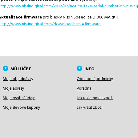
http://www.nissindigital.com/2012/07/notice-fake-serial-number-on-nissin-
Aktualizace firmware
pro blesky Nissin Speedlite Di866 MARK II:
http://www.nissindigital.com/download.html#firmware
MŮJ ÚČET
INFO
Moje objednávky
Obchodní podmínky
Moje adresy
Poradna
Moje osobní údaje
Jak reklamovat zboží
Moje slevové kupóny
Jak vrátit zboží