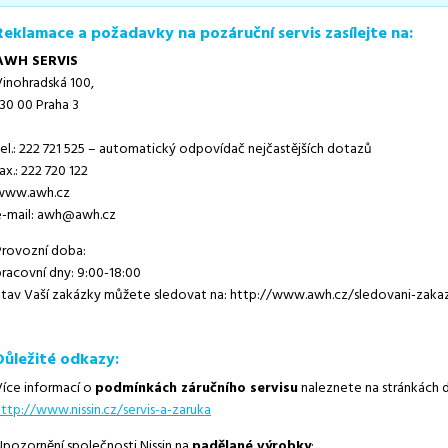
Reklamace a požadavky na pozáruční servis zasílejte na:
AWH SERVIS
Vinohradská 100,
130 00 Praha 3
tel.: 222 721 525 – automatický odpovídač nejčastějších dotazů
ax.: 222 720 122
www.awh.cz
e-mail: awh@awh.cz
Provozní doba:
pracovní dny: 9:00-18:00
Stav Vaší zakázky můžete sledovat na: http://www.awh.cz/sledovani-zaka
Důležité odkazy:
Více informací o
podmínkách záručního servisu
naleznete na stránkách di
http://www.nissin.cz/servis-a-zaruka
Upozornění společnosti Nissin na
padělané výrobky
: