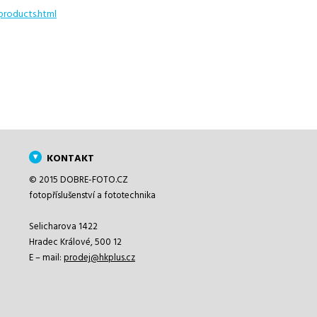
products.html
KONTAKT
© 2015 DOBRE-FOTO.CZ
fotopříslušenství a fototechnika
Selicharova 1422
Hradec Králové, 500 12
E – mail:
prodej@hkplus.cz