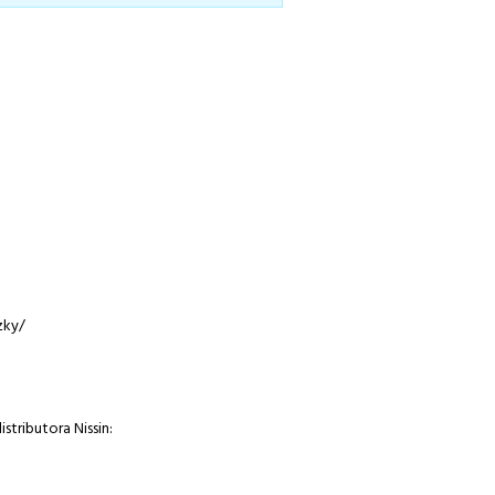
zky/
stributora Nissin: