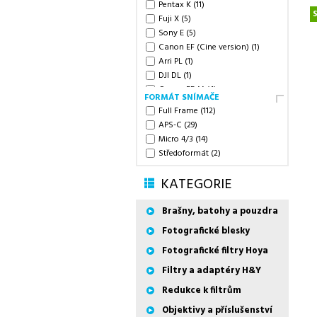
Pentax K
(11)
Fuji X
(5)
Sony E
(5)
Canon EF (Cine version)
(1)
Arri PL
(1)
DJI DL
(1)
Canon EF-M
(4)
FORMÁT SNÍMAČE
Sony FE
(21)
Full Frame
(112)
Canon RF
(18)
APS-C
(29)
Nikon Z
(23)
Micro 4/3
(14)
Fujifilm G
(3)
Středoformát
(2)
Leica L
(20)
Leica M
(8)
KATEGORIE
Brašny, batohy a pouzdra
Fotografické blesky
Fotografické filtry Hoya
Filtry a adaptéry H&Y
Redukce k filtrům
Objektivy a příslušenství