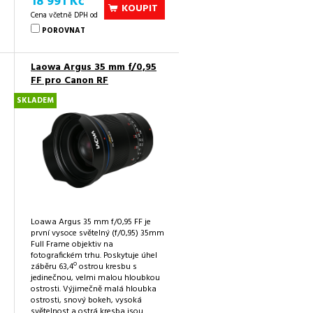
18 991 Kč
KOUPIT
Cena včetně DPH od
POROVNAT
Laowa Argus 35 mm f/0,95
FF pro Canon RF
SKLADEM
Loawa Argus 35 mm f/0,95 FF je
první vysoce světelný (f/0,95) 35mm
Full Frame objektiv na
fotografickém trhu. Poskytuje úhel
o
záběru 63,4
ostrou kresbu s
jedinečnou, velmi malou hloubkou
ostrosti. Výjimečně malá hloubka
ostrosti, snový bokeh, vysoká
světelnost a ostrá kresba jsou