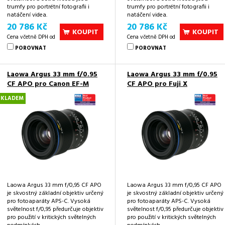
trumfy pro portrétní fotografii i
trumfy pro portrétní fotografii i
natáčení videa.
natáčení videa.
20 786 Kč
20 786 Kč
KOUPIT
KOUPIT
Cena včetně DPH od
Cena včetně DPH od
POROVNAT
POROVNAT
Laowa Argus 33 mm f/0.95
Laowa Argus 33 mm f/0.95
CF APO pro Canon EF-M
CF APO pro Fuji X
SKLADEM
Laowa Argus 33 mm f/0,95 CF APO
Laowa Argus 33 mm f/0,95 CF APO
je skvostný základní objektiv určený
je skvostný základní objektiv určený
pro fotoaparáty APS-C. Vysoká
pro fotoaparáty APS-C. Vysoká
světelnost f/0,95 předurčuje objektiv
světelnost f/0,95 předurčuje objektiv
pro použití v kritických světelných
pro použití v kritických světelných