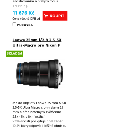
zaostřováním a nízkým focus
breathing.
11 676 Kč
KOUPIT
Cena včetně DPH od
POROVNAT
Laowa 25mm f/2.8 2.5-5X
Ultra-Macro pro Nikon F
SKLADEM
Makro objektiv Laowa 25 mm f/2,8
2,5-5X Ultra Macro s ohniskem 25
mm a přepínatelným zvětšením
2.5x - 5x s fixní ostřící
vzdáleností poskytuje úhel záběru
10,3°, který odpovídá běžně ohnisku