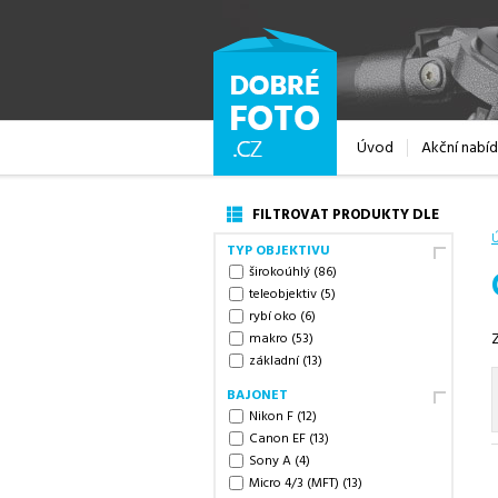
Úvod
Akční nabí
FILTROVAT PRODUKTY DLE
Ú
TYP OBJEKTIVU
širokoúhlý
(86)
teleobjektiv
(5)
rybí oko
(6)
makro
(53)
základní
(13)
BAJONET
Nikon F
(12)
Canon EF
(13)
Sony A
(4)
Micro 4/3 (MFT)
(13)