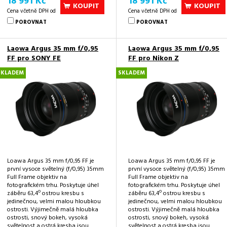
18 991 Kč
18 991 Kč
KOUPIT
KOUPIT
Cena včetně DPH od
Cena včetně DPH od
POROVNAT
POROVNAT
Laowa Argus 35 mm f/0,95
Laowa Argus 35 mm f/0,95
FF pro SONY FE
FF pro Nikon Z
SKLADEM
SKLADEM
Loawa Argus 35 mm f/0,95 FF je
Loawa Argus 35 mm f/0,95 FF je
první vysoce světelný (f/0,95) 35mm
první vysoce světelný (f/0,95) 35mm
Full Frame objektiv na
Full Frame objektiv na
fotografickém trhu. Poskytuje úhel
fotografickém trhu. Poskytuje úhel
o
o
záběru 63,4
ostrou kresbu s
záběru 63,4
ostrou kresbu s
jedinečnou, velmi malou hloubkou
jedinečnou, velmi malou hloubkou
ostrosti. Výjimečně malá hloubka
ostrosti. Výjimečně malá hloubka
ostrosti, snový bokeh, vysoká
ostrosti, snový bokeh, vysoká
světelnost a ostrá kresba jsou
světelnost a ostrá kresba jsou