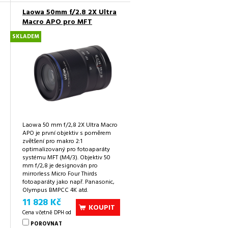
Laowa 50mm f/2.8 2X Ultra
Macro APO pro MFT
SKLADEM
Laowa 50 mm f/2,8 2X Ultra Macro
APO je první objektiv s poměrem
zvětšení pro makro 2:1
optimalizovaný pro fotoaparáty
systému MFT (M4/3). Objektiv 50
mm f/2,8 je designován pro
mirrorless Micro Four Thirds
fotoaparáty jako např. Panasonic,
Olympus BMPCC 4K atd.
11 828 Kč
KOUPIT
Cena včetně DPH od
POROVNAT