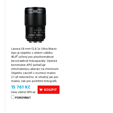
Laowa 58 mm f2,8 2x Ultra Macro
Apo je objektiv s úhlem záběru
o
40,9
určený pro plnoformátové
bezzrcadlové fotoaparáty. Optická
konstrukce APO potlačuje
chromatickou aberaci na minimum.
Objektiv zaostří v rozmezí makro
2:1 až nekonečno. Je vhodný jak pro
makro, tak pro portrétní fotografii.
15 761 Kč
KOUPIT
Cena včetně DPH od
POROVNAT