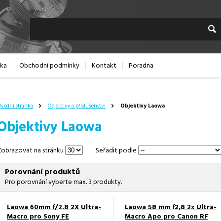
dka
Obchodní podmínky
Kontakt
Poradna
vodní stránka
Objektivy a příslušenství
Objektivy Laowa
Objektivy Laowa
Seřadit podle
Zobrazovat na stránku
Porovnání produktů
Pro porovnání vyberte max. 3 produkty.
Laowa 60mm f/2.8 2X Ultra-
Laowa 58 mm f2,8 2x Ultra-
Macro pro Sony FE
Macro Apo pro Canon RF