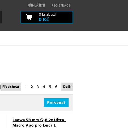
PŘIHLÁŠENÍ
REGISTRACE
0
ks zboží
0 Kč
1
2
3
4
5
6
Předchozí
Další
Porovnat
Laowa 58 mm f2,8 2x Ultra-
Macro Apo pro Leica L