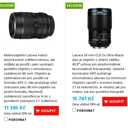
SKLADEM
SKLADEM
Makroobjektiv Laowa nabízí
Laowa 58 mm f2,8 2x Ultra Macro
dvojnásobné zvětšení obrazu, ale
Apo je objektiv s úhlem záběru
o
můžete jej použít i jako vynikající
40,9
určený pro plnoformátové
portrétní objektiv s ohniskovou
bezzrcadlové fotoaparáty. Optická
vzdáleností 60 mm. Objektiv je
konstrukce APO potlačuje
optimalizován pro použití na
chromatickou aberaci na minimum.
formátu APS-C, kde poskytuje úhel
Objektiv zaostří v rozmezí makro
zobrazení jako 96 mm objektiv na
2:1 až nekonečno. Je vhodný jak pro
plném formátu. Nejmenší
makro, tak pro portrétní fotografii.
vzdálenosti zaostření je 6 cm s
15 761 Kč
poměrem zobrazení 2:1. Světelnost...
KOUPIT
Cena včetně DPH od
11 305 Kč
KOUPIT
POROVNAT
Cena včetně DPH od
POROVNAT