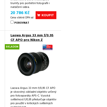
trumfy pro portrétní fotografii i
natáčení videa.
20 786 Kč
KOUPIT
Cena včetně DPH od
POROVNAT
Laowa Argus 33 mm f/0.95
CF APO pro Nikon Z
SKLADEM
Laowa Argus 33 mm f/0,95 CF APO
je skvostný základní objektiv určený
pro fotoaparáty APS-C. Vysoká
světelnost f/0,95 předurčuje objektiv
pro použití v kritických světelných