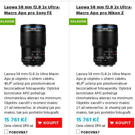
Laowa 58 mm f2,8 2x Ultra-
Laowa 58 mm f2,8 2x Ultra-
Macro Apo pro Sony FE
Macro Apo pro Nikon Z
SKLADEM
SKLADEM
Laowa 58 mm f2,8 2x Ultra Macro
Laowa 58 mm f2,8 2x Ultra Macro
Apo je objektiv s úhlem záběru
Apo je objektiv s úhlem záběru
o
o
40,9
určený pro plnoformátové
40,9
určený pro plnoformátové
bezzrcadlové fotoaparáty. Optická
bezzrcadlové fotoaparáty. Optická
konstrukce APO potlačuje
konstrukce APO potlačuje
chromatickou aberaci na minimum.
chromatickou aberaci na minimum.
Objektiv zaostří v rozmezí makro
Objektiv zaostří v rozmezí makro
2:1 až nekonečno. Je vhodný jak pro
2:1 až nekonečno. Je vhodný jak pro
makro, tak pro portrétní fotografii.
makro, tak pro portrétní fotografii.
15 761 Kč
15 761 Kč
KOUPIT
KOUPIT
Cena včetně DPH od
Cena včetně DPH od
POROVNAT
POROVNAT