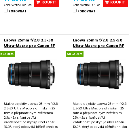
KOUPIT
KOUPIT
Cena včetně DPH od
Cena včetně DPH od
POROVNAT
POROVNAT
Laowa 25mm f/2.8 2.5-5X
Laowa 25mm f/2.8 2.5-5X
Ultra-Macro pro Canon EF
Ultra-Macro pro Canon RF
SKLADEM
SKLADEM
Makro objektiv Laowa 25 mm f/2,8
Makro objektiv Laowa 25 mm f/2,8
2,5-5X Ultra Macro s ohniskem 25
2,5-5X Ultra Macro s ohniskem 25
mm a přepínatelným zvětšením
mm a přepínatelným zvětšením
2.5x - 5x s fixní ostřící
2.5x - 5x s fixní ostřící
vzdáleností poskytuje úhel záběru
vzdáleností poskytuje úhel záběru
10,3°, který odpovídá běžně ohnisku
10,3°, který odpovídá běžně ohnisku