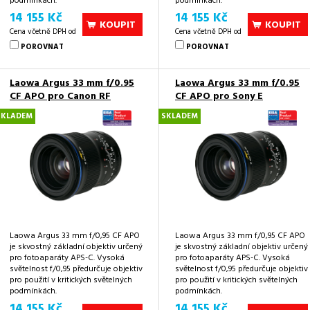
podmínkách.
podmínkách.
14 155 Kč
14 155 Kč
KOUPIT
KOUPIT
Cena včetně DPH od
Cena včetně DPH od
POROVNAT
POROVNAT
Laowa Argus 33 mm f/0.95
Laowa Argus 33 mm f/0.95
CF APO pro Canon RF
CF APO pro Sony E
SKLADEM
SKLADEM
Laowa Argus 33 mm f/0,95 CF APO
Laowa Argus 33 mm f/0,95 CF APO
je skvostný základní objektiv určený
je skvostný základní objektiv určený
pro fotoaparáty APS-C. Vysoká
pro fotoaparáty APS-C. Vysoká
světelnost f/0,95 předurčuje objektiv
světelnost f/0,95 předurčuje objektiv
pro použití v kritických světelných
pro použití v kritických světelných
podmínkách.
podmínkách.
14 155 Kč
14 155 Kč