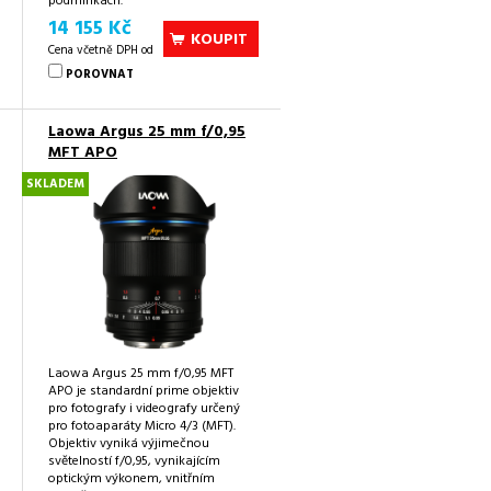
podmínkách.
14 155 Kč
KOUPIT
Cena včetně DPH od
POROVNAT
Laowa Argus 25 mm f/0,95
MFT APO
SKLADEM
Laowa Argus 25 mm f/0,95 MFT
APO je standardní prime objektiv
pro fotografy i videografy určený
pro fotoaparáty Micro 4/3 (MFT).
Objektiv vyniká výjimečnou
světelností f/0,95, vynikajícím
optickým výkonem, vnitřním