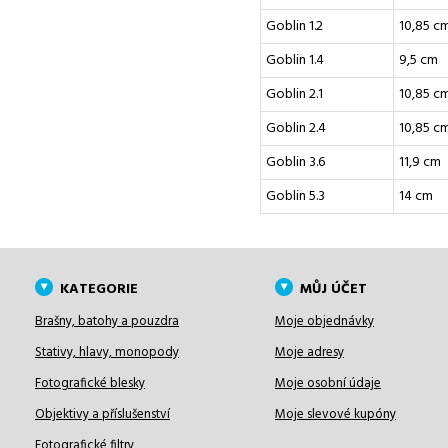
Goblin 1.2
10,85 c
Goblin 1.4
9,5 cm
Goblin 2.1
10,85 c
Goblin 2.4
10,85 c
Goblin 3.6
11,9 cm
Goblin 5.3
14 cm
KATEGORIE
MŮJ ÚČET
Brašny, batohy a pouzdra
Moje objednávky
Stativy, hlavy, monopody
Moje adresy
Fotografické blesky
Moje osobní údaje
Objektivy a příslušenství
Moje slevové kupóny
Fotografické filtry