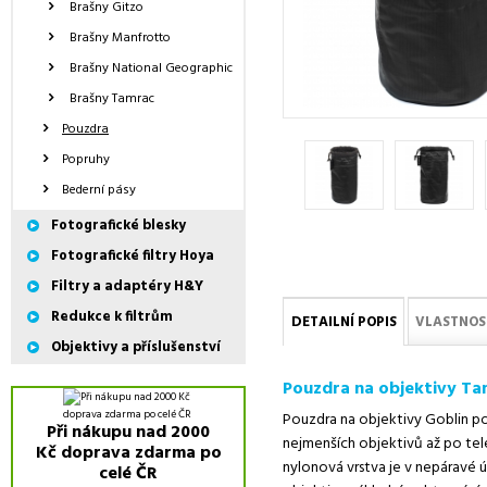
Brašny Gitzo
Brašny Manfrotto
Brašny National Geographic
Brašny Tamrac
Pouzdra
Popruhy
Bederní pásy
Fotografické blesky
Fotografické filtry Hoya
Filtry a adaptéry H&Y
Redukce k filtrům
DETAILNÍ POPIS
VLASTNOS
Objektivy a příslušenství
Pouzdra na objektivy Ta
Pouzdra na objektivy Goblin pos
Při nákupu nad 2000
nejmenších objektivů až po tel
Kč doprava zdarma po
nylonová vrstva je v nepáravé 
celé ČR