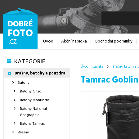
Úvod
Akční nabídka
Obchodní podmínky
KATEGORIE
Úvodní stránka
Brašny, batohy a 
Brašny, batohy a pouzdra
Tamrac Goblin 
Batohy
Batohy Gitzo
Batohy Manfrotto
Batohy National
Geographic
Batohy Tamrac
Brašny