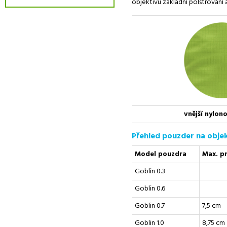
objektivu základní polstrování
vnější nylon
Přehled pouzder na obje
Model pouzdra
Max. p
Goblin 0.3
Goblin 0.6
Goblin 0.7
7,5 cm
Goblin 1.0
8,75 cm